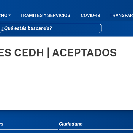
GACIÓN PRINCIPAL
RNO
TRÁMITES Y SERVICIOS
COVID-19
TRANSPAR
S CEDH | ACEPTADOS
Pasar al contenido principal
Ú DEL PIE
es
Ciudadano