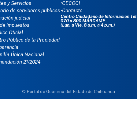
tes y Servicios
•CECOCI
torio de servidores públicos
•Contacto
Centro Ciudadano de Información Tel
mación judicial
070 o 800 MÁRCAME
de impuestos
(Lun. a Vie. 8 a.m. a 4 p.m.)
dico Oficial
tro Público de la Propiedad
parencia
nilla Única Nacional
mendación 21/2024
© Portal de Gobierno del Estado de Chihuahua