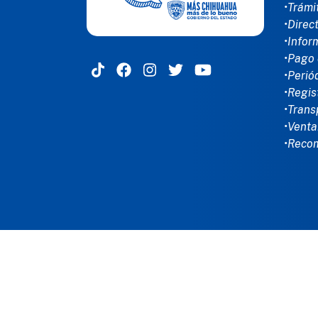
•Trámi
•Direc
•Infor
•Pago 
•Perió
•Regis
•Trans
•Venta
•Reco