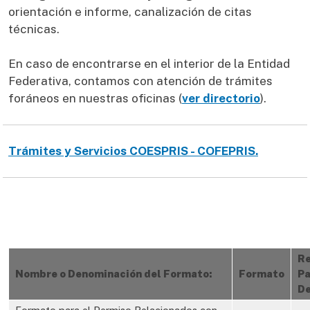
orientación e informe, canalización de citas
técnicas.
En caso de encontrarse en el interior de la Entidad
Federativa, contamos con atención de trámites
foráneos en nuestras oficinas (
ver directorio
).
Trámites y Servicios COESPRIS - COFEPRIS.
Re
Nombre o Denominación del Formato:
Formato
Pa
De