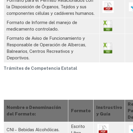
Formato para el Permiso Relacionados con
la Disposición de Órganos, Tejidos y sus
componentes células y cadáveres humanos.
Formato de Informe del manejo de
medicamento controlado.
Formato de Aviso de Funcionamiento y
Responsable de Operación de Albercas,
Balnearios, Centros Recreativos y
Deportivos.
Trámites de Competencia Estatal
Re
Nombre o Denominación
Instructivo
Formato
Pa
del Formato:
y Guía
De
Escrito
CNI – Bebidas Alcohólicas.
Libre