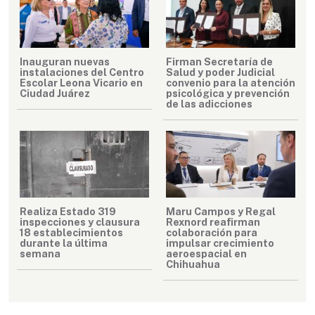
Inauguran nuevas
Firman Secretaría de
instalaciones del Centro
Salud y poder Judicial
Escolar Leona Vicario en
convenio para la atención
Ciudad Juárez
psicológica y prevención
de las adicciones
Realiza Estado 319
Maru Campos y Regal
inspecciones y clausura
Rexnord reafirman
18 establecimientos
colaboración para
durante la última
impulsar crecimiento
semana
aeroespacial en
Chihuahua