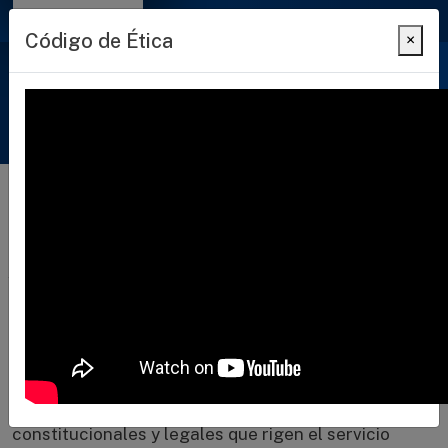
Código de Ética
×
Unidad de Ética
Pasar al contenido principal
BUZÓN DIGITAL PARA REPORTES
La Unidad de Ética de la Secretaría de la Función
Pública, es la entidad rectora que define políticas
públicas, medidas preventivas y estrategias que
permitan la salvaguarda efectiva de los principios
constitucionales y legales que rigen el servicio