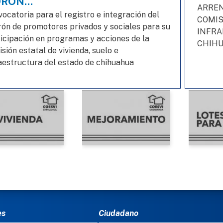
RÓN...
ARREN
ocatoria para el registro e integración del
COMIS
ón de promotores privados y sociales para su
INFRA
icipación en programas y acciones de la
CHIHU
sión estatal de vivienda, suelo e
aestructura del estado de chihuahua
Ú DEL PIE
es
Ciudadano