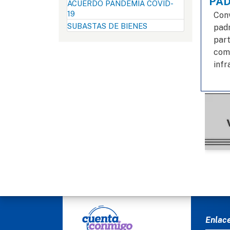
PAD
ACUERDO PANDEMIA COVID-
19
Conv
SUBASTAS DE BIENES
padr
part
comi
infr
MEN
Enlac