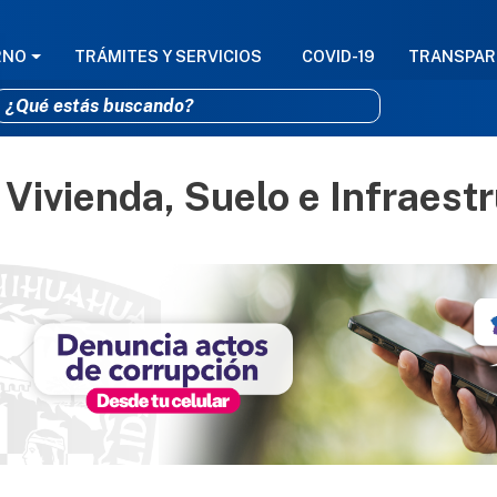
GACIÓN PRINCIPAL
RNO
TRÁMITES Y SERVICIOS
COVID-19
TRANSPAR
 Vivienda, Suelo e Infraest
Pasar al contenido principal